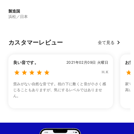
製造国
浜松／日本
カスタマーレビュー
全て見る
良い音です。
お気
2021年02月09日 火曜日
H.K
歪みがない自然な音です。枕の下に敷くと音が小さく感
家で
じることもありますが、気にするレベルではありませ
高い
ん。