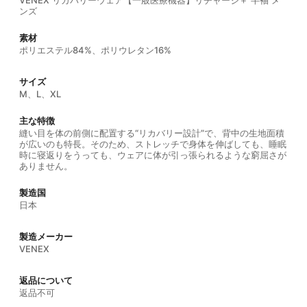
VENEX リカバリーウェア【一般医療機器】リチャージ＋ 半袖 メ
ンズ
素材
ポリエステル84%、ポリウレタン16%
サイズ
M、L、XL
主な特徴
縫い目を体の前側に配置する“リカバリー設計”で、背中の生地面積
が広いのも特長。そのため、ストレッチで身体を伸ばしても、睡眠
時に寝返りをうっても、ウェアに体が引っ張られるような窮屈さが
ありません。
製造国
日本
製造メーカー
VENEX
返品について
返品不可