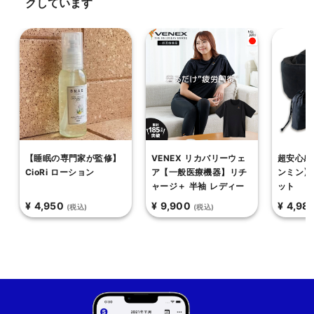
クしています
【睡眠の専門家が監修】
VENEX リカバリーウェ
超安心感
CioRi ローション
ア【一般医療機器】リチ
ンミン】
ャージ＋ 半袖 レディー
ット
ス
¥ 4,950
¥ 9,900
¥ 4,98
(税込)
(税込)