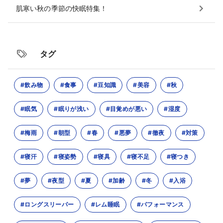
肌寒い秋の季節の快眠特集！
タグ
#飲み物
#食事
#豆知識
#美容
#秋
#眠気
#眠りが浅い
#目覚めが悪い
#湿度
#梅雨
#朝型
#春
#悪夢
#徹夜
#対策
#寝汗
#寝姿勢
#寝具
#寝不足
#寝つき
#夢
#夜型
#夏
#加齢
#冬
#入浴
#ロングスリーパー
#レム睡眠
#パフォーマンス