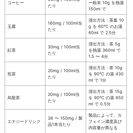
コーヒー
ー粉末 10g を熱湯 
たり
150ml で
浸出方法 : 茶葉 10
160mg / 100ml当
玉露
g を 60°C のお湯 
たり
60ml で 2.5分
浸出方法 : 茶 5g 
30mg / 100ml当
紅茶
を熱湯 360ml で 
たり
1.5 〜 4分
浸出方法 : 茶 10g 
20mg / 100ml当
煎茶
を 90°C の湯 430
たり
ml で 1分
浸出方法 : 茶 15g 
20mg / 100ml当
烏龍茶
を 90°C の湯 650
たり
ml で 0.5分
製品によって、カ
36 〜 150mg / 製
エナジードリンク
フェイン濃度及び
品1本当たり
内容量が異なる