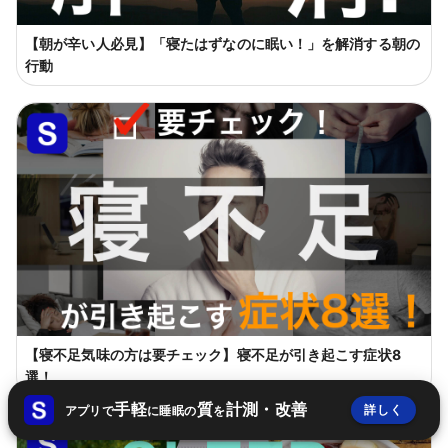
【朝が辛い人必見】「寝たはずなのに眠い！」を解消する朝の
行動
【寝不足気味の方は要チェック】寝不足が引き起こす症状8
選！
手軽
質
計測・改善
詳しく
アプリで
に睡眠の
を