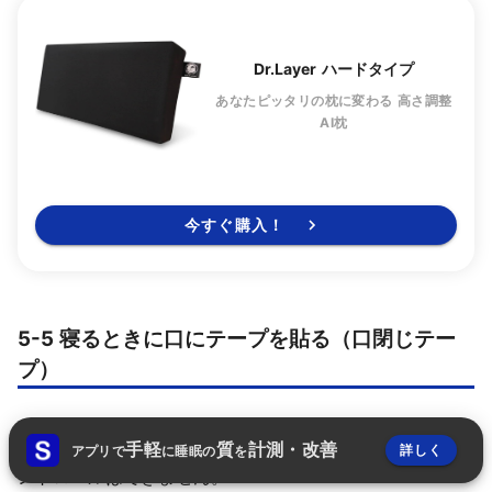
Dr.Layer ハードタイプ
あなたピッタリの枕に変わる 高さ調整
AI枕
今すぐ購入！
5-5 寝るときに口にテープを貼る（口閉じテー
プ）
日常的に鼻呼吸を意識していても、睡眠中では意識的なコ
手軽
質
計測・改善
詳しく
アプリで
に睡眠の
を
ントロールはできません。